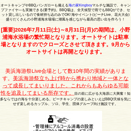
オートキャンプやBBQ,バンガローも備える
海の家Kingboy
マルチな施設で、キャン
プファイヤ―も実施できる(要予約)。BBQ場は、全天候型で雨でもBBQができ、セ
ット貸し出しいるので食材持ち込のみでOK! 海やイベント(ビーチLive、花火大会)
盛りだくさんの小野浦海水場場に潮風を感じながら最高の思い出を作ろう！
[重要]2026年7月11日(土)～8月31日(月)の期間は、小野
浦海水浴場の繁忙期となります。オートサイトは駐車
場となりますのでクローズとさせて頂きます。9月から
オートサイトは再開となります。
美浜海游祭Live会場として数10年間の実績がありま
す。
美浜海游祭立ち上げ時から携わり地域と一体とな
って成長してまいりました。これからもあらゆる可能
性を追及してまいる所存です。
目の前に広がる大海原に大興奮！知
多ならではの海を十分楽しめる。ビーチキャンプの楽しみといえばBBQ!天候を気に
せず楽しめるカップル、ソロ、学生、団体グループ向け施設です。