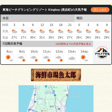
東海ビーチグランピングリゾート Kingboy (美浜町)の天気予報
詳しくみる
今日
明日
時間
3
6
9
12
15
18
21
0
3
6
9
天気
27
27
30
31
30
29
27
26
26
26
29
気温
℃
℃
℃
℃
℃
℃
℃
℃
℃
℃
℃
7日間天気予報
14日間先までの天気予報を見る
8
9
10
11
12
13
14
(土)
(日)
(月)
(火)
(水)
(木)
(金)