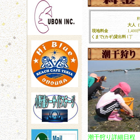
大人（
現地料金
1,400
くまで(カギ)貸出料
1丁
潮干狩り詳細日程