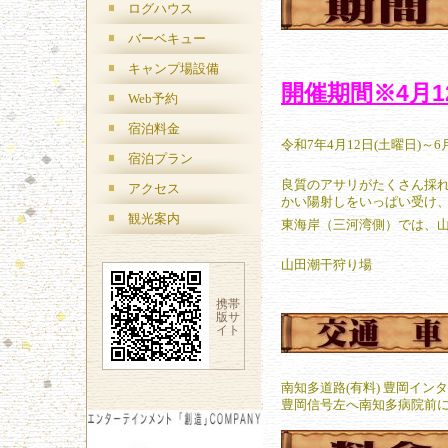
ログハウス
バーベキュー
キャンプ場設備
開催期間※4月1
Web予約
宿泊料金
令和7年4月12日(土曜日)～6
宿泊プラン
良質のアサリがたくさん採
アクセス
かい陽射しをいっぱい受け
観光案内
東海岸（三河湾側）では、
山田潮干狩り場
携帯
版サ
イト
勢湾
南知多道路(有料) 豊岡イン
豊岡信号左へ南知多病院前